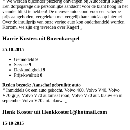
“
We werden bijzonder plezierig ontvangen bij Autobedrijf Kager.
Een dorpsgarage die persoonlijke aandacht voor de klant hoog in het
vaandel blijkt te hebben! De nieuwe auto stond voor een scherpe
prijs aangeboden, vergeleken met vergelijkbare auto\'s op internet.
Over de inruilprijs van onze vorige auto kon onderhandeld worden.
Kortom, we zijn erg tevreden over Kager!
„
Harrie Kusters uit Bovenkarspel
25-10-2015
Gemiddeld
9
Service
9
Deskundigheid
9
Prijs/kwaliteit
8
Reden bezoek: Aanschaf gebruikte auto
“
Inmiddels 6x een auto gekocht. Volvo 460, Volvo V40, Volvo
V70 grijs, Volvo V70 automaat rood, Volvo V70 aut. blauw en in
september Volvo V70 aut. blauw.
„
Henk Koster uit Henkkoster1@hotmail.com
15-10-2015