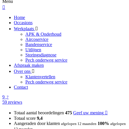
Menu
Home
Occasions
Werkplaats
APK & Onderhoud
Aircoservice
Bandenservice
Uitlijnen
Storingsdiagnose
Pech onderweg service
Afspraak maken
Over ons
Klantenvertellen
Pech onderweg service
Contact
9
,7
59 reviews
Totaal aantal beoordelingen
475
Geef uw mening
Totaal score
9,4
Aangeraden door klanten
100%
afgelopen 12 maanden
afgelopen
12 maanden